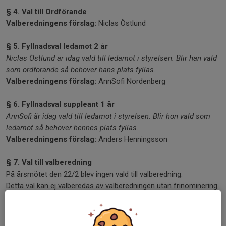
§ 4. Val till Ordförande
Valberedningens förslag:
Niclas Östlund
§ 5. Fyllnadsval ledamot 2 år
Niclas Östlund är idag vald till ledamot i styrelsen. Blir han vald
som ordförande så behöver hans plats fyllas.
Valberedningens förslag:
AnnSofi Nordenberg
§ 6. Fyllnadsval suppleant 1 år
AnnSofi är idag vald till ledamot i styrelsen. Blir hon vald som
ledamot så behöver hennes plats fyllas.
Valberedningens förslag:
Anders Henningsson
§ 7. Val till valberedning
På årsmötet den 22/2 blev ingen vald till valberedning.
Detta val kan ej valberedas av valberedningen utan frinominering
på extra årsmötet sker.
Valbar till valberedning är den som är röstberättigad* på mötet