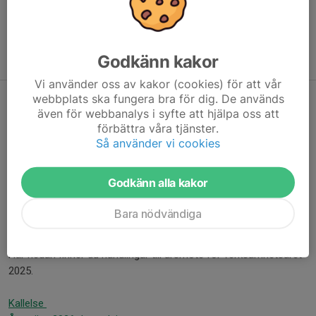
----
*Rösberättigad medlem är den som är minst 15 år gammal och
har erlagt medlemsavgift för året senast den 19/2 2026
Godkänn kakor
Vi använder oss av kakor (cookies) för att vår
webbplats ska fungera bra för dig. De används
Föreningsinformation
även för webbanalys i syfte att hjälpa oss att
I menyn till vänster hittar ni föreningsinformation så som
förbättra våra tjänster.
Så använder vi cookies
medlemsavgifter, styrelsen, protokoll etc.
Godkänn alla kakor
Stadgar
Bara nödvändiga
Årsmöteshandlingar verksamhetsåret 2025
Här nedan finner du handlingar till årsmöte för verksamhetsåret
2025.
Kallelse