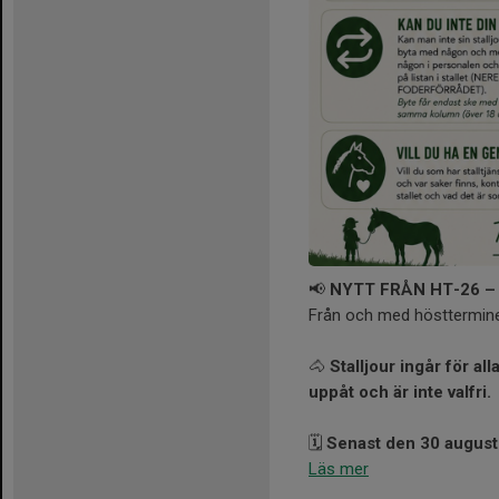
📢
NYTT FRÅN HT-26 – S
Från och med höstterminen
🐴
Stalljour ingår för al
uppåt och är inte valfri.
🗓️
Senast den 30 august
Läs mer