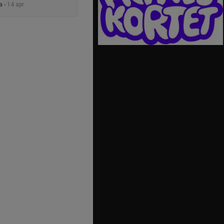
a -
14 apr