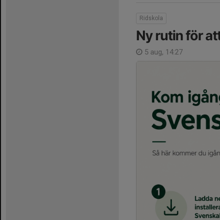
Ridskola
Ny rutin för a
5 aug, 14:27