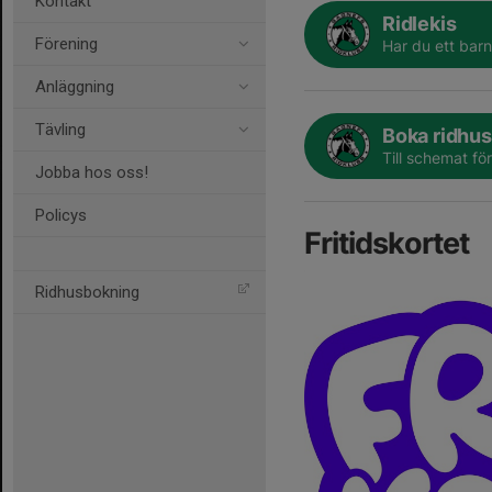
Kontakt
Ridlekis
Förening
Har du ett barn
Anläggning
Tävling
Boka ridhus
Till schemat fö
Jobba hos oss!
Policys
Fritidskortet
Ridhusbokning