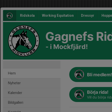
Ridskola
Working Equitation
Dressyr
Hoppn
Gagnefs Ri
- i Mockfjärd!
Hem
Bli medlem!
Nyheter
Börja rida!
Kalender
Vill du börja ri
Bildgalleri