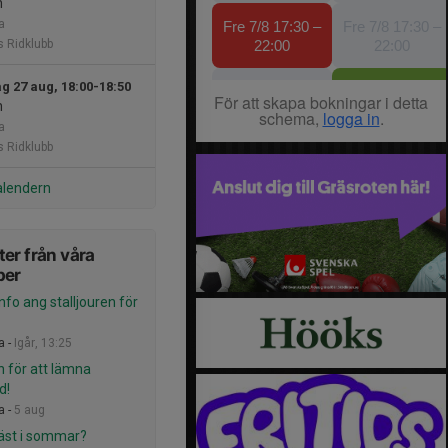
n
a
 Ridklubb
g 27 aug, 18:00-18:50
n
a
 Ridklubb
alendern
er från våra
per
info ang stalljouren för
a -
Igår, 13:25
n för att lämna
d!
a -
5 aug
äst i sommar?