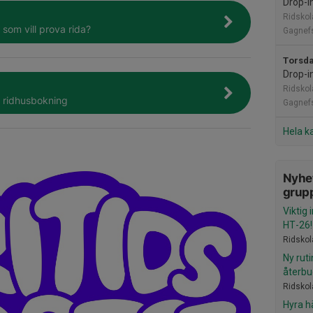
Drop-i
Ridskol
 som vill prova rida?
Gagnefs
Torsda
Drop-i
Ridskol
r ridhusbokning
Gagnefs
Hela k
Nyhet
grup
Viktig 
HT-26!
Ridskol
Ny ruti
återbu
Ridskol
Hyra h