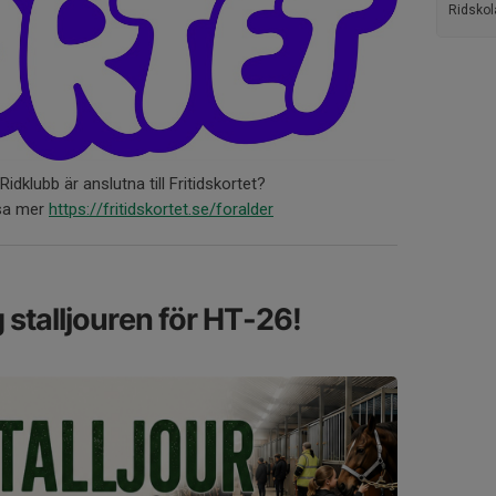
Ridskol
idklubb är anslutna till Fritidskortet?
äsa mer
https://fritidskortet.se/foralder
g stalljouren för HT-26!