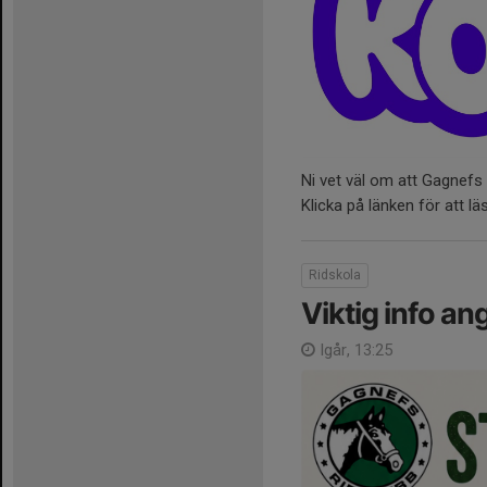
Ni vet väl om att Gagnefs R
Klicka på länken för att l
Ridskola
Viktig info an
Igår, 13:25