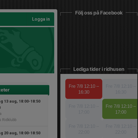
Följ oss på Facebook
Logga in
Lediga tider i ridhusen
teter
g 13 aug, 18:00-18:50
n
a
 Ridklubb
g 20 aug, 18:00-18:50