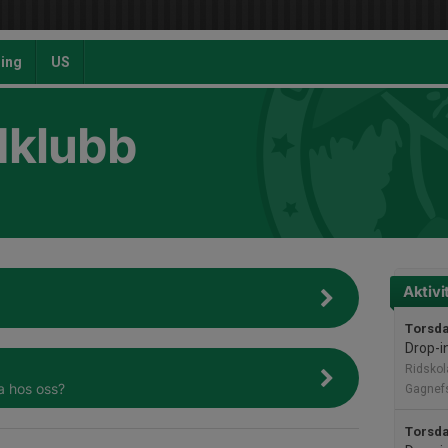
ing
US
dklubb
Aktivi
Torsda
Drop-i
Ridskol
da hos oss?
Gagnefs
Torsda