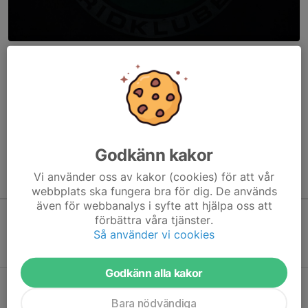
US lanserar nu en väggkalender för 2024!
All vinst går oavkortat till US kassa för aktiviteter för alla
klubbens ungdomar!
Kalendern är en väggkalender, upphängd har den storlek av ett
A3. Kalendern pryds av bilder på...
Läs mer
Godkänn kakor
Vi använder oss av kakor (cookies) för att vår
Kommande aktiviteter
webbplats ska fungera bra för dig. De används
även för webbanalys i syfte att hjälpa oss att
förbättra våra tjänster.
Så använder vi cookies
Inga aktiviteter inbokade
Godkänn alla kakor
Hela kalendern
Bara nödvändiga