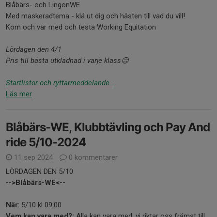
Blåbärs- och LingonWE
Med maskeradtema - klä ut dig och hästen till vad du vill!
Kom och var med och testa Working Equitation
Lördagen den 4/1
Pris till bästa utklädnad i varje klass
😊
Startlistor och ryttarmeddelande...
Läs mer
Blåbärs-WE, Klubbtävling och Pay And
ride 5/10-2024
11 sep 2024
0 kommentarer
LÖRDAGEN DEN 5/10
-->Blåbärs-WE<--
När
: 5/10 kl 09:00
Vem kan vara med?:
Alla kan vara med, vi riktar oss främst till