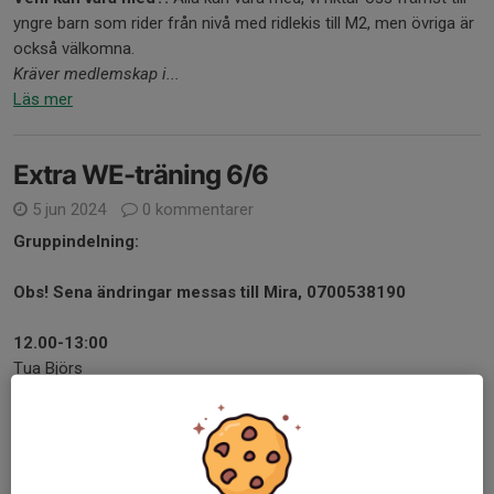
yngre barn som rider från nivå med ridlekis till M2, men övriga är
också välkomna.
Kräver medlemskap i...
Läs mer
Extra WE-träning 6/6
5 jun 2024
0 kommentarer
Gruppindelning:
Obs! Sena ändringar messas till Mira, 0700538190
12.00-13:00
Tua Björs
Linda Backman
Petra Aho
Whilma