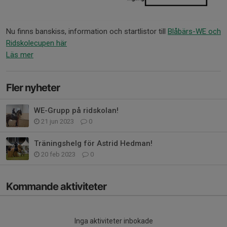
Nu finns banskiss, information och startlistor till
Blåbärs-WE och
Ridskolecupen här
Läs mer
Fler nyheter
WE-Grupp på ridskolan!
21 jun 2023
0
Träningshelg för Astrid Hedman!
20 feb 2023
0
Kommande aktiviteter
Inga aktiviteter inbokade