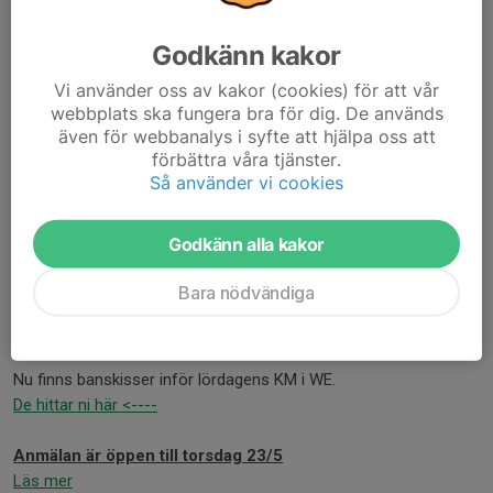
13:15-14:15
Alice Eklund
Godkänn kakor
Signe Holman - Caspian
Line Löfgren - Samson
Vi använder oss av kakor (cookies) för att vår
Vilma Löf - Nettan
webbplats ska fungera bra för dig. De används
även för webbanalys i syfte att hjälpa oss att
14:30-15:30
förbättra våra tjänster.
Annika...
Så använder vi cookies
Läs mer
Godkänn alla kakor
Banskisser, startlistor och information
Bara nödvändiga
inför KM i WE
21 maj 2024
0 kommentarer
Nu finns banskisser inför lördagens KM i WE.
De hittar ni här <----
Anmälan är öppen till torsdag 23/5
Läs mer