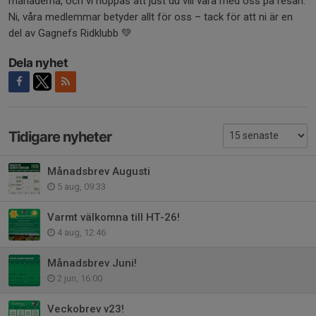
månaderna, och vi hoppas att just du vill vara med oss på resan.
Ni, våra medlemmar betyder allt för oss – tack för att ni är en
del av Gagnefs Ridklubb 💚
Dela nyhet
Tidigare nyheter
Månadsbrev Augusti
5 aug, 09:33
Varmt välkomna till HT-26!
4 aug, 12:46
Månadsbrev Juni!
2 jun, 16:00
Veckobrev v23!