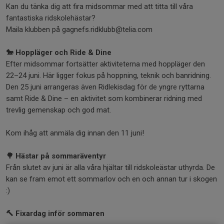
Kan du tänka dig att fira midsommar med att titta till våra
fantastiska ridskolehästar?
Maila klubben på gagnefs.ridklubb@telia.com
🐎 Hoppläger och Ride & Dine
Efter midsommar fortsätter aktiviteterna med hoppläger den
22–24 juni. Här ligger fokus på hoppning, teknik och banridning.
Den 25 juni arrangeras även Ridlekisdag för de yngre ryttarna
samt Ride & Dine – en aktivitet som kombinerar ridning med
trevlig gemenskap och god mat.
Kom ihåg att anmäla dig innan den 11 juni!
🌳 Hästar på sommaräventyr
Från slutet av juni är alla våra hjältar till ridskoleästar uthyrda. De
kan se fram emot ett sommarlov och en och annan tur i skogen
:)
🔨 Fixardag inför sommaren