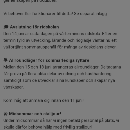
gemenskapen på ridklubben.
Vi behöver fler funktionärer till detta! Se separat inlägg
🎓 Avslutning för ridskolan
Den 14 juni är sista dagen på vårterminens ridskola. Efter en
termin fylld av utveckling, lärande och ridglädje väntar nu ett
välförtjänt sommaruppehåll för många av ridskolans elever.
🌟 Allroundläger för sommarlediga ryttare
Mellan den 15 och 18 juni arrangeras allroundläger. Deltagarna
får prova på flera olika delar av ridning och hästhantering
samtidigt som de utvecklar sina kunskaper och skapar nya
vänskaper.
Kom ihåg att anmäla dig innan den 11 juni!
🌼 Midsommar och stalljour!
Under midsommar så har vi ingen betald personal på plats, vi
skulle därför behöva hjälp med frivillig stalljour!