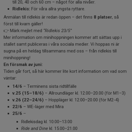
till 20, 40 och 60 cm – något för alla nivåer.
Ridlekis:
För våra allra yngsta ryttare.
Anmälan till ridlekis är redan öppen – det finns
8 platser
, så
först till kvarn gäller!
👉 Märk mejlet med
“Ridlekis 23/5”
Mer information om minihoppningen kommer att sättas upp i
stallet samt publiceras i våra sociala medier. Vi hoppas ni är
sugna på en heldag tillsammans med oss – från ridlekis till
minihoppning!
En försmak av juni:
Tiden går fort, så här kommer lite kort information om vad som
väntar:
14/6
– Terminens sista ridtillfälle
v.25 (15–18/6)
– Allroundläger kl. 12.00–20.00 (för M1–3)
v.26 (22–24/6)
– Hoppläger kl. 12.00–20.00 (för M2-4)
22/6
– WE-läger med Mira
25/6
–
Ridlekisdag kl. 10.00–13.00
Ride and Dine
kl. 15.00–21.00