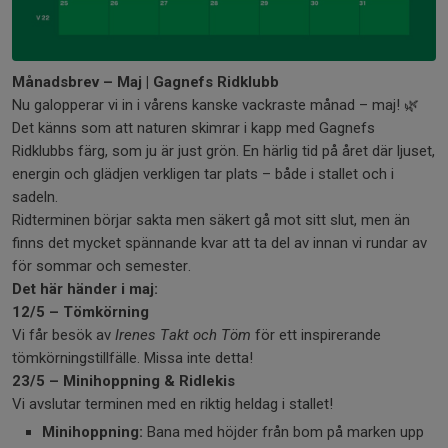
Månadsbrev – Maj | Gagnefs Ridklubb
Nu galopperar vi in i vårens kanske vackraste månad – maj! 🌿
Det känns som att naturen skimrar i kapp med Gagnefs
Ridklubbs färg, som ju är just grön. En härlig tid på året där ljuset,
energin och glädjen verkligen tar plats – både i stallet och i
sadeln.
Ridterminen börjar sakta men säkert gå mot sitt slut, men än
finns det mycket spännande kvar att ta del av innan vi rundar av
för sommar och semester.
Det här händer i maj:
12/5 – Tömkörning
Vi får besök av
Irenes Takt och Töm
för ett inspirerande
tömkörningstillfälle. Missa inte detta!
23/5 – Minihoppning & Ridlekis
Vi avslutar terminen med en riktig heldag i stallet!
Minihoppning:
Bana med höjder från bom på marken upp