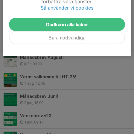
förbättra våra tjänster.
Så använder vi cookies
Dela nyhet
Godkänn alla kakor
Bara nödvändiga
Tidigare nyheter
Månadsbrev Augusti
Igår, 09:33
Varmt välkomna till HT-26!
4 aug, 12:46
Månadsbrev Juni!
2 jun, 16:00
Veckobrev v23!
1 jun, 09:17