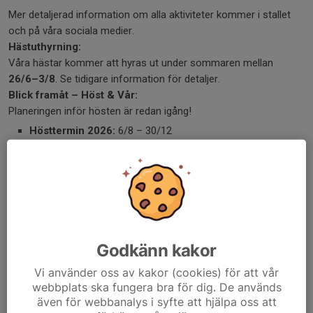
Mer detaljerad information om alla aktiviteter kommer i stallet
och på våra sociala medier.
Hästuthyrning:
Våra hästar kommer att hyras ut under sommaren mellan
26/6–3/8
. Se tidigare information för detaljer.
Blick framåt – Höst & Vår:
Planeringen inför hösten är redan igång!
Hösttermin 2026:
6/8 – 30/12
Vårtermin 2027:
4/1 – 17/6
Vi kommer som vanligt även erbjuda hästuthyrning över jul- och
nyårshelgen – mer information om detta kommer längre fram.
Vi har verkligen mycket fint att se fram emot de kommande
månaderna, och vi hoppas att just du vill vara med oss på resan.
Ni, våra medlemmar betyder allt för oss – tack för att ni är en
Godkänn kakor
del av Gagnefs Ridklubb 💚
Har du frågor eller funderingar är du alltid varmt välkommen att
Vi använder oss av kakor (cookies) för att vår
kontakta oss:
webbplats ska fungera bra för dig. De används
gagnefs.ridklubb@telia.com
även för webbanalys i syfte att hjälpa oss att
Vi ses i stallet!