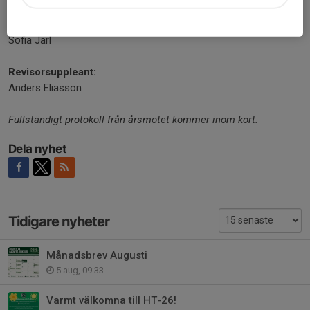
Revisorer:
Emma-Lotta Baggens
Sofia Jarl
Revisorsuppleant:
Anders Eliasson
Fullständigt protokoll från årsmötet kommer inom kort.
Dela nyhet
Tidigare nyheter
Månadsbrev Augusti
5 aug, 09:33
Varmt välkomna till HT-26!