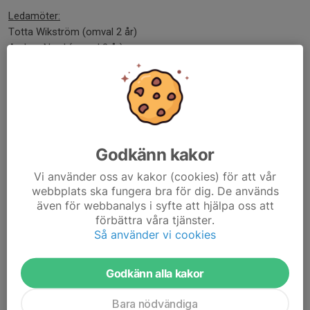
Ledamöter:
Totta Wikström (omval 2 år)
Anders Nord (omval 2 år)
Hanna Ribjer (Nyval 2 år)
Niklas Östlund (Fyllnadsval 1 år)
Anna Björklund Pettersson (Fyllnadsval 1 år)
Anna-Karin Haglund (Kvarsittande 1 år)
Suppleanter:
Godkänn kakor
Olle Holman (omval)
Vi använder oss av kakor (cookies) för att vår
Annelie Wiman (omval)
webbplats ska fungera bra för dig. De används
Ann-Sofie Nordenberg (nyval)
även för webbanalys i syfte att hjälpa oss att
Christina Rällsjö (Omval)
förbättra våra tjänster.
Så använder vi cookies
Valberedning består av:
Mira Lindgren
Annelie Isaksson
Godkänn alla kakor
Annelie Larsson
Bara nödvändiga