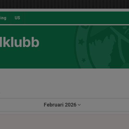
ing
US
dklubb
a
Februari 2026