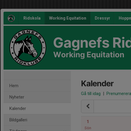
Ridskola
Working Equitation
Dressyr
Hoppn
Gagnefs Ri
Working Equitation
Kalender
Hem
Gå till idag
|
Prenumerer
Nyheter
Kalender
Bildgalleri
1
Sön