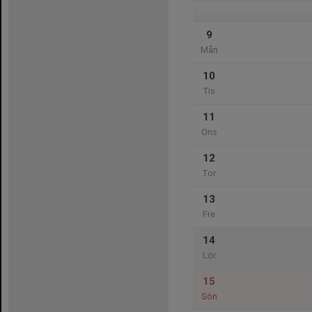
9
Mån
10
Tis
11
Ons
12
Tor
13
Fre
14
Lör
15
Sön