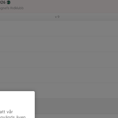
026
agnefs Ridklubb
v.9
att vår
 används även