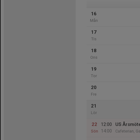
16
Mån
17
Tis
18
Ons
19
Tor
20
Fre
21
Lör
22
12:00
US Årsmöt
14:00
Sön
Cafeterian, G