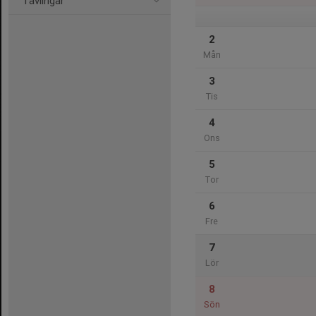
Tävlingar
2
Mån
3
Tis
4
Ons
5
Tor
6
Fre
7
Lör
8
Sön