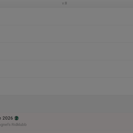
v.8
e 2026
agnefs Ridklubb