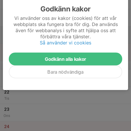
Tor
Godkänn kakor
18
Vi använder oss av kakor (cookies) för att vår
Fre
webbplats ska fungera bra för dig. De används
även för webbanalys i syfte att hjälpa oss att
19
förbättra våra tjänster.
Lör
Så använder vi cookies
20
Sön
Godkänn alla kakor
v.52
Bara nödvändiga
21
Mån
22
Tis
23
Ons
24