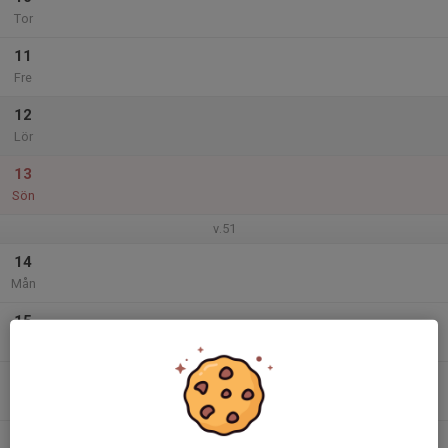
Tor
11
Fre
12
Lör
13
Sön
v.51
14
Mån
15
Tis
16
Ons
17