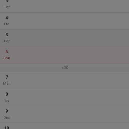
3
Tor
4
Fre
5
Lör
6
Sön
v.50
7
Mån
8
Tis
9
Ons
10