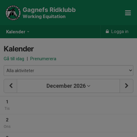
Gagnefs Ridklubb
Working Equitation
Logga in
Kalender
Kalender
Gå till idag
|
Prenumerera
December 2026
1
Tis
2
Ons