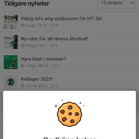
Tidigare nyheter
Viktig info ang stalljouren för HT-26!
6 aug, 13:25
0
Ny rutin för att lämna återbud!
5 aug, 14:27
0
Hyra häst i sommar?
14 apr, 08:13
0
Ridläger 2025!
19 mar 2025
0
Fredagsfodervärd!
23 dec 2024
0
Lektionsschema och ändringar för VT2025
9 dec 2024
0