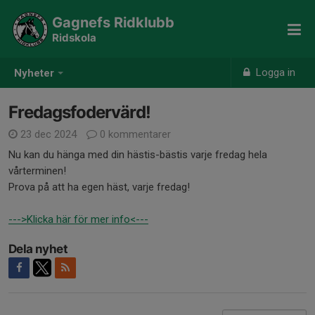
Gagnefs Ridklubb
Ridskola
Logga in
Nyheter
Fredagsfodervärd!
23 dec 2024
0 kommentarer
Nu kan du hänga med din hästis-bästis varje fredag hela
vårterminen!
Prova på att ha egen häst, varje fredag!
--->Klicka här för mer info<---
Dela nyhet