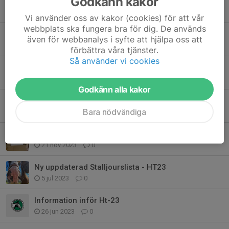
Godkänn kakor
Informationsblad och Stalljourslista HT-24
7 aug 2024
0
Vi använder oss av kakor (cookies) för att vår
webbplats ska fungera bra för dig. De används
Viktig information inför höstterminen 2024
även för webbanalys i syfte att hjälpa oss att
13 jun 2024
0
förbättra våra tjänster.
Så använder vi cookies
Terränginriktat ridläger
12 mar 2024
0
Godkänn alla kakor
Ridläger hoppinriktat för ungdomar
Bara nödvändiga
12 mar 2024
0
Saffran och Bingolotter
21 nov 2023
0
Ny uppdaterad Stalljourslista - HT23
5 jul 2023
0
Information inför Ht-23
26 jun 2023
0