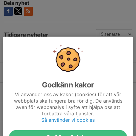
Dela nyhet
Tidigare nyheter
Viktig info ang stalljouren för HT-26!
Idag, 13:25
0
Ny rutin för att lämna återbud!
Igår, 14:27
0
Godkänn kakor
Hyra häst i sommar?
Vi använder oss av kakor (cookies) för att vår
14 apr, 08:13
0
webbplats ska fungera bra för dig. De används
även för webbanalys i syfte att hjälpa oss att
Ridläger 2025!
förbättra våra tjänster.
19 mar 2025
0
Så använder vi cookies
Fredagsfodervärd!
23 dec 2024
0