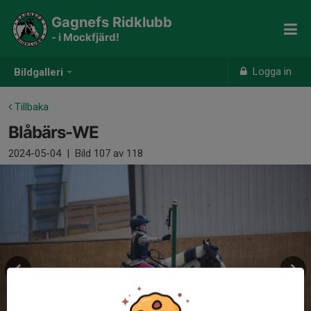
Gagnefs Ridklubb
- i Mockfjärd!
Logga in
Bildgalleri
Tillbaka
Blåbärs-WE
2024-05-04
|
Bild
107
av 118