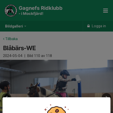
Gagnefs Ridklubb
- i Mockfjärd!
Logga in
Bildgalleri
Tillbaka
Blåbärs-WE
2024-05-04
|
Bild
110
av 118