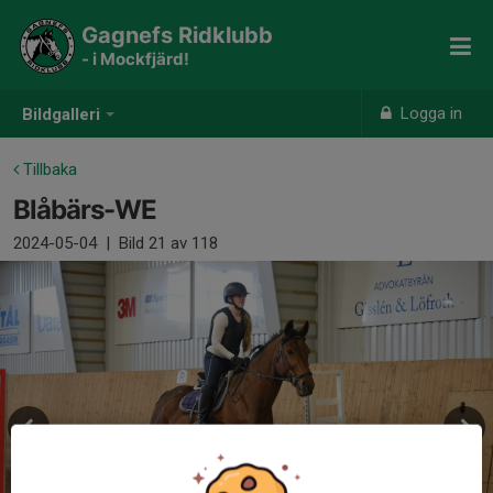
Gagnefs Ridklubb
- i Mockfjärd!
Logga in
Bildgalleri
Tillbaka
Blåbärs-WE
2024-05-04
|
Bild
21
av 118