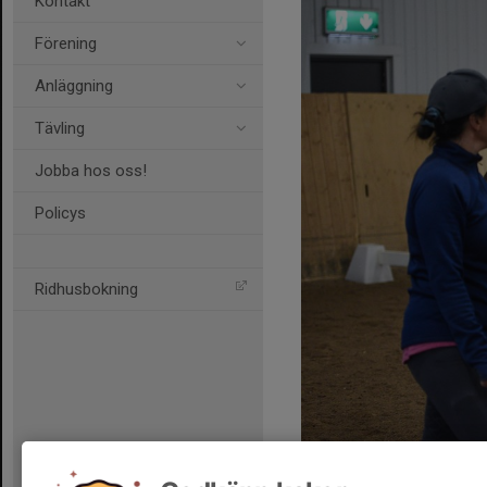
Kontakt
Förening
Anläggning
Tävling
Jobba hos oss!
Policys
Ridhusbokning