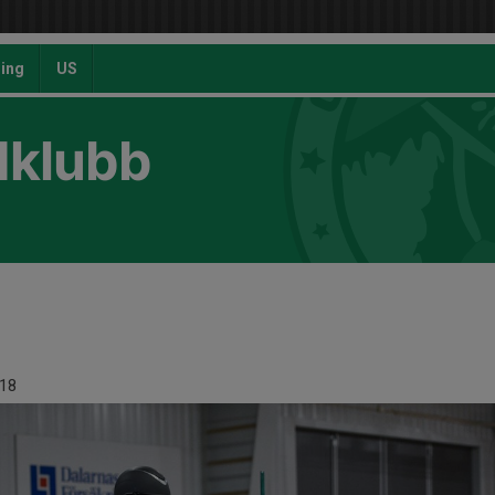
ing
US
dklubb
18