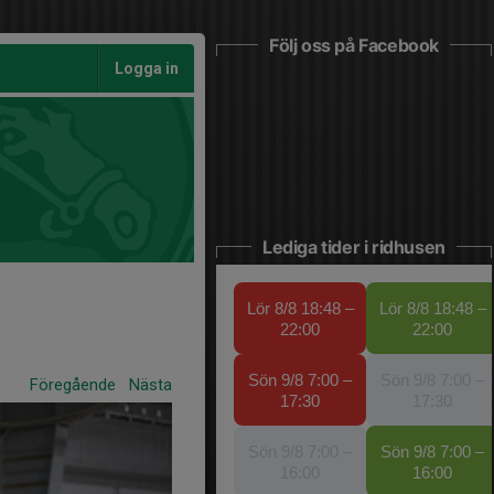
Följ oss på Facebook
Logga in
Lediga tider i ridhusen
Föregående
Nästa