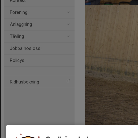
Kontakt
Förening
Anläggning
Tävling
Jobba hos oss!
Policys
Ridhusbokning