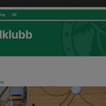
ing
US
dklubb
18