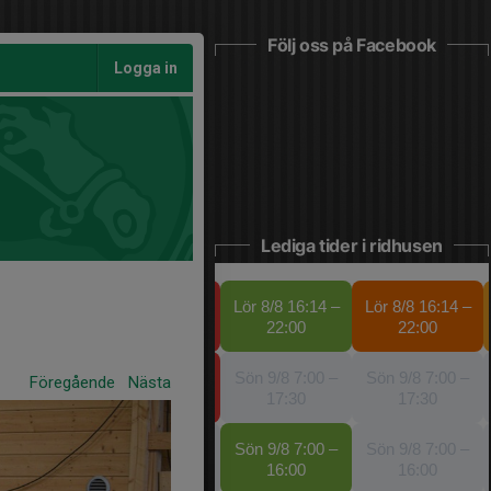
Följ oss på Facebook
Logga in
Lediga tider i ridhusen
Föregående
Nästa