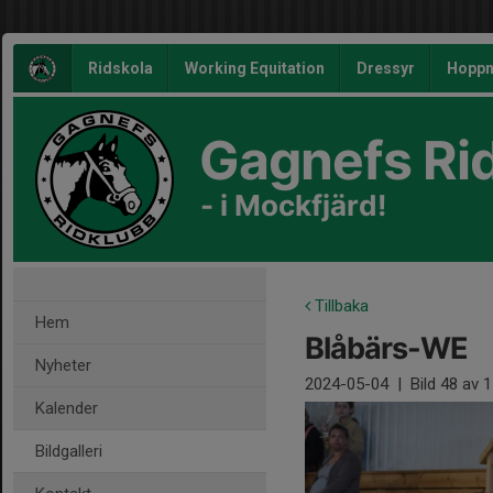
Ridskola
Working Equitation
Dressyr
Hoppn
Gagnefs Ri
- i Mockfjärd!
Tillbaka
Hem
Blåbärs-WE
Nyheter
2024-05-04
|
Bild
48
av 1
Kalender
Bildgalleri