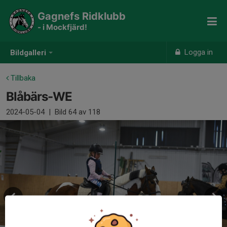
Gagnefs Ridklubb
- i Mockfjärd!
Logga in
Bildgalleri
Tillbaka
Blåbärs-WE
2024-05-04
|
Bild
64
av 118