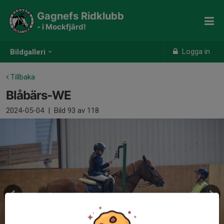
Gagnefs Ridklubb
- i Mockfjärd!
Logga in
Bildgalleri
Tillbaka
Blåbärs-WE
2024-05-04
|
Bild
93
av 118