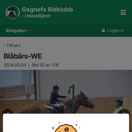
Gagnefs Ridklubb
- i Mockfjärd!
Logga in
Bildgalleri
Tillbaka
Blåbärs-WE
2024-05-04
|
Bild
92
av 118