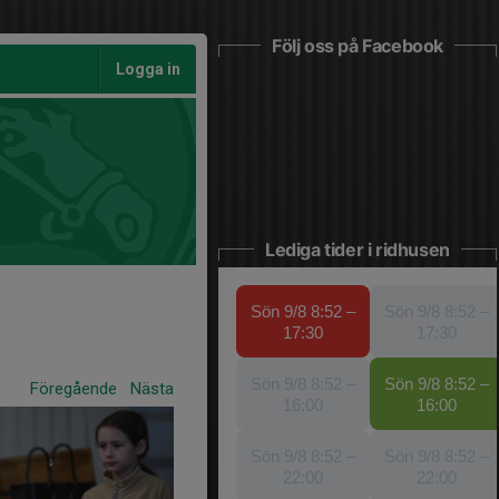
Följ oss på Facebook
Logga in
Lediga tider i ridhusen
Föregående
Nästa