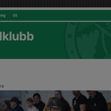
ing
US
dklubb
18