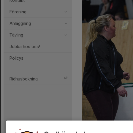
Kontakt
Förening
Anläggning
Tävling
Jobba hos oss!
Policys
Ridhusbokning