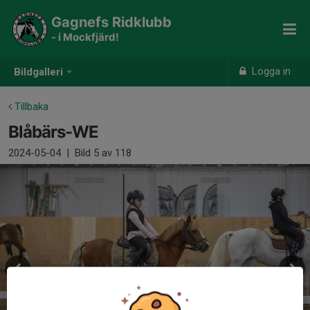
Gagnefs Ridklubb
- i Mockfjärd!
Logga in
Bildgalleri
Tillbaka
Blåbärs-WE
2024-05-04
|
Bild
5
av 118