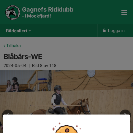
Gagnefs Ridklubb
- i Mockfjärd!
Logga in
Bildgalleri
Tillbaka
Blåbärs-WE
2024-05-04
|
Bild
8
av 118