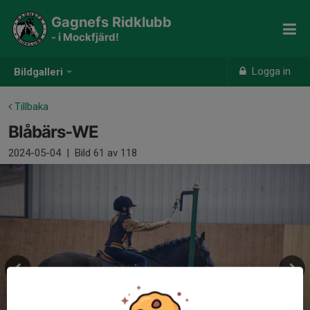
Gagnefs Ridklubb
- i Mockfjärd!
Logga in
Bildgalleri
Tillbaka
Blåbärs-WE
2024-05-04
|
Bild
61
av 118