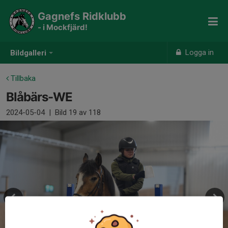
Gagnefs Ridklubb
- i Mockfjärd!
Logga in
Bildgalleri
Tillbaka
Blåbärs-WE
2024-05-04
|
Bild
19
av 118