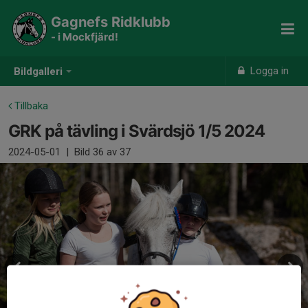
Gagnefs Ridklubb
- i Mockfjärd!
Logga in
Bildgalleri
Tillbaka
GRK på tävling i Svärdsjö 1/5 2024
2024-05-01
|
Bild
36
av 37