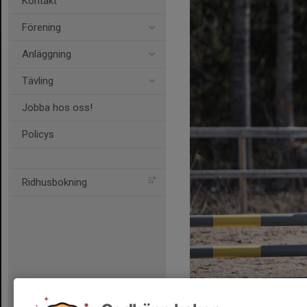
Kontakt
Förening
Anläggning
Tävling
Jobba hos oss!
Policys
Ridhusbokning