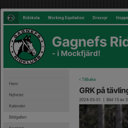
Ridskola
Working Equitation
Dressyr
Hoppn
Gagnefs Ri
- i Mockfjärd!
Tillbaka
Hem
GRK på tävlin
Nyheter
2024-05-01
|
Bild
15
av 3
Kalender
Bildgalleri