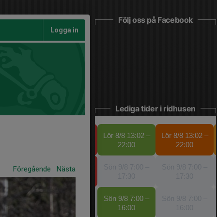
Följ oss på Facebook
Logga in
Lediga tider i ridhusen
Föregående
Nästa