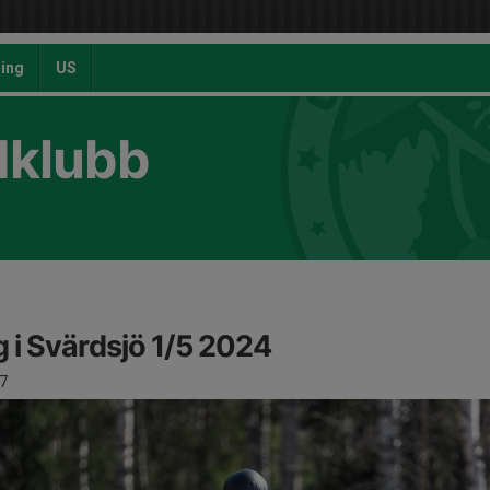
ing
US
dklubb
g i Svärdsjö 1/5 2024
7