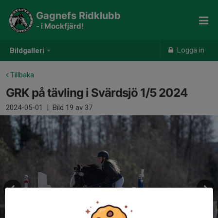
Gagnefs Ridklubb
- i Mockfjärd!
Logga in
Bildgalleri
Tillbaka
GRK på tävling i Svärdsjö 1/5 2024
2024-05-01
|
Bild
19
av 37