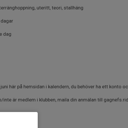
erränghoppning, uteritt, teori, stallhäng
 dagar
je dag
uni här på hemsidan i kalendern, du behöver ha ett konto och
/inte är medlem i klubben, maila din anmälan till gagnefs.r