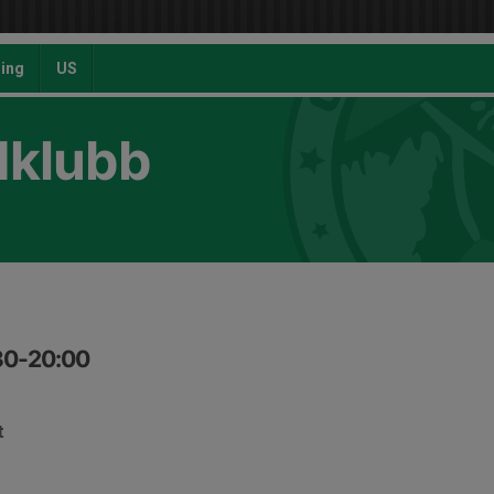
ing
US
dklubb
:30-20:00
t