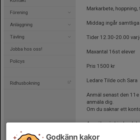
Kontakt
Markarbete, hoppning, t
Förening
Middag ingår samtliga
Anläggning
Tävling
Tider 12.30-20.00 var
Jobba hos oss!
Maxantal 16st elever
Policys
Pris 1500 kr
Ledare Tilde och Sara
Ridhusbokning
Anmäl senast den 11e j
anmäla dig.
Om du saknar ett konto
Anmälan är bindande!
Godkänn kakor