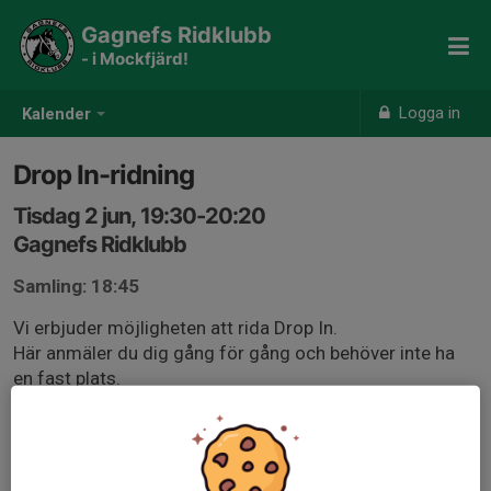
Gagnefs Ridklubb
- i Mockfjärd!
Logga in
Kalender
Drop In-ridning
Tisdag 2 jun, 19:30-20:20
Gagnefs Ridklubb
Samling: 18:45
Vi erbjuder möjligheten att rida Drop In.
Här anmäler du dig gång för gång och behöver inte ha
en fast plats.
Du anmäler dig antingen här direkt genom ditt inlogg,
eller på mail till gagnefs.ridklubb@telia.com