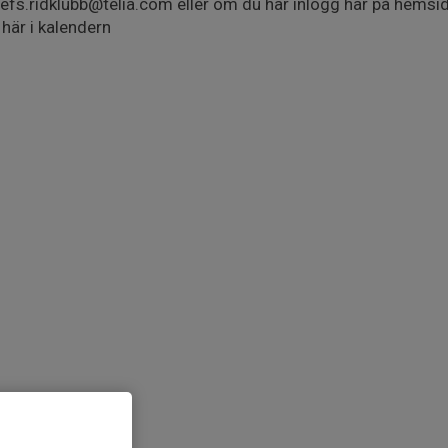
nefs.ridklubb@telia.com eller om du har inlogg här på hemsid
 här i kalendern