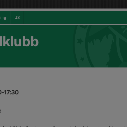
ing
US
dklubb
0-17:30
t