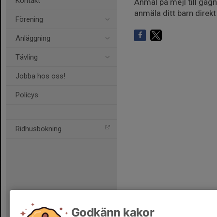
Kontakt
Anmäl på mejl till gag
anmäla ditt barn direkt
Förening
Anläggning
Tävling
Jobba hos oss!
Policys
Ridhusbokning
Godkänn kakor