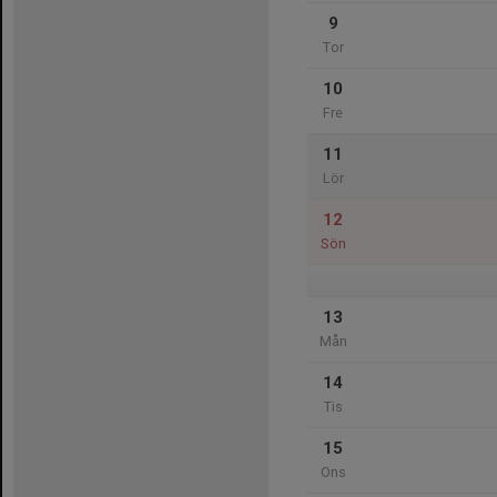
9
Tor
10
Fre
11
Lör
12
Sön
13
Mån
14
Tis
15
Ons