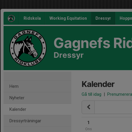
Ridskola
Working Equitation
Dressyr
Hoppn
Gagnefs Ri
Dressyr
Kalender
Hem
Gå till idag
|
Prenumerer
Nyheter
Kalender
Dressyrträningar
1
Ons