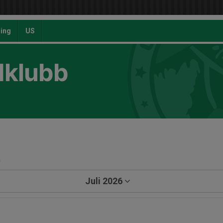
ing
US
dklubb
a
Juli 2026