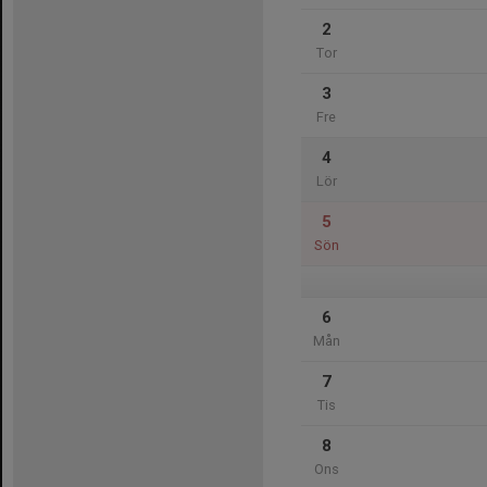
2
Tor
3
Fre
4
Lör
5
Sön
6
Mån
7
Tis
8
Ons