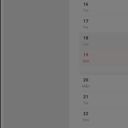
16
Tor
17
Fre
18
Lör
19
Sön
20
Mån
21
Tis
22
Ons