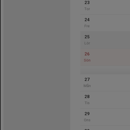
23
Tor
24
Fre
25
Lör
26
Sön
27
Mån
28
Tis
29
Ons