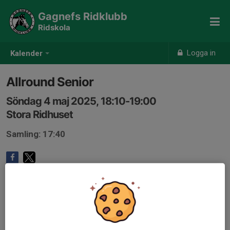
Gagnefs Ridklubb
Ridskola
Logga in
Kalender
Allround Senior
Söndag 4 maj 2025, 18:10-19:00
Stora Ridhuset
Samling: 17:40